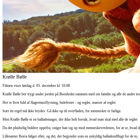
Krølle Bølle
Filmen vises lørdag d. 05. december kl. 10.00
Krølle Bølle bor trygt under jorden på Bornholm sammen med sin familie og alle de andre tro
Her er livet fuld af flagermusflyvning, hulefester - og regler, masser af regler.
Især én regel må ikke brydes: Gå ikke op til overfladen, for mennesker er farlige.
Men Krølle Bølle er en ballademager, der ikke helt forstår, hvad man skal med alle de regler.
Da det pludselig buldrer oppefra, sniger han sig op mod menneskeverdenen, for at se, hvad de
Lillesøster Borra følger efter, og det, der begynder som en uskyldig balladeudflugt for de to,