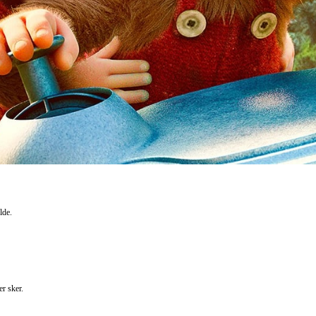
lde.
r sker.