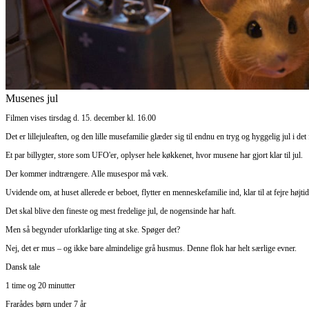
Musenes jul
Filmen vises tirsdag d. 15. december kl. 16.00
Det er lillejuleaften, og den lille musefamilie glæder sig til endnu en tryg og hyggelig jul i de
Et par billygter, store som UFO'er, oplyser hele køkkenet, hvor musene har gjort klar til jul.
Der kommer indtrængere. Alle musespor må væk.
Uvidende om, at huset allerede er beboet, flytter en menneskefamilie ind, klar til at fejre højti
Det skal blive den fineste og mest fredelige jul, de nogensinde har haft.
Men så begynder uforklarlige ting at ske. Spøger det?
Nej, det er mus – og ikke bare almindelige grå husmus. Denne flok har helt særlige evner.
Dansk tale
1 time og 20 minutter
Frarådes børn under 7 år