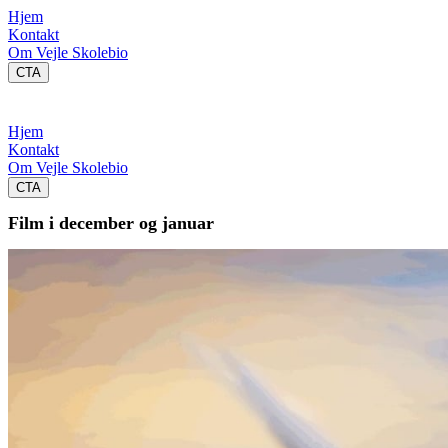
Hjem
Kontakt
Om Vejle Skolebio
CTA
Hjem
Kontakt
Om Vejle Skolebio
CTA
Film i december og januar