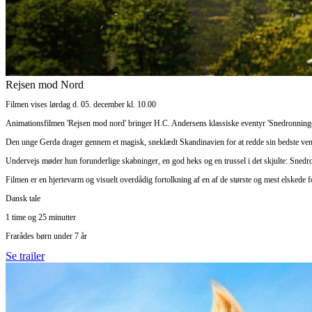
Rejsen mod Nord
Filmen vises lørdag d. 05. december kl. 10.00
Animationsfilmen 'Rejsen mod nord' bringer H.C. Andersens klassiske eventyr 'Snedronningen'
Den unge Gerda drager gennem et magisk, sneklædt Skandinavien for at redde sin bedste ven
Undervejs møder hun forunderlige skabninger, en god heks og en trussel i det skjulte: Sned
Filmen er en hjertevarm og visuelt overdådig fortolkning af en af de største og mest elskede fo
Dansk tale
1 time og 25 minutter
Frarådes børn under 7 år
Se trailer